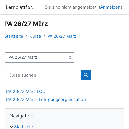
Zum Hauptinhalt
Lernplattform Campus Donaustadt
Sie sind nicht angemeldet. (
Anmelden
)
PA 26/27 März
Startseite
Kurse
PA 26/27 März
Kursbereiche
Kurse suchen
Kurse suchen
PA 26/27 März LOC
PA 26/27 März- Lehrgangsorganisation
Blöcke
Navigation überspringen
Navigation
Startseite