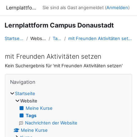
Zum Hauptinhalt
Lernplattform Campus Donaustadt
Sie sind als Gast angemeldet (
Anmelden
)
Lernplattform Campus Donaustadt
Startseite
Website
Tags
mit Freunden Aktivitäten setzen
mit Freunden Aktivitäten setzen
Kein Suchergebnis für 'mit Freunden Aktivitäten setzen'
Blöcke
Navigation überspringen
Navigation
Startseite
Website
Meine Kurse
Tags
Nachrichten der Website
Meine Kurse