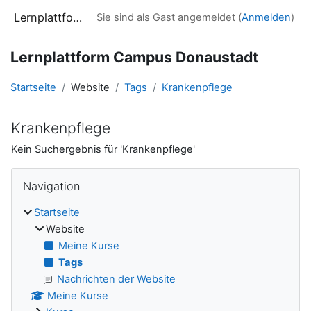
Zum Hauptinhalt
Lernplattform Campus Donaustadt
Sie sind als Gast angemeldet (
Anmelden
)
Lernplattform Campus Donaustadt
Startseite
Website
Tags
Krankenpflege
Krankenpflege
Kein Suchergebnis für 'Krankenpflege'
Blöcke
Navigation überspringen
Navigation
Startseite
Website
Meine Kurse
Tags
Nachrichten der Website
Meine Kurse